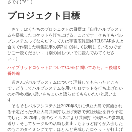
さです( ´∀｀ )
プロジェクト目標
さて，ぼくたちのプロジェクトの目標は「自作バルブシステ
ムを搭載したロケットを打ち上げる」ことです．そもそもバル
ブシステムってなんだ？って方は宇宙広報団体TELSTARさんと
合同で作製した特集記事の第2回で詳しく説明しているのでぜ
ひご一読ください．（別の回もついでに読んでみてくださ
い．）
ハイブリッドロケットについてCOREに聞いてみた。～後編＆
番外編
皆さんがバルブシステムについて理解してもらったところ
で，どうしてバルブシステムを用いたロケットを打ち上げたい
のかPMの熱い思いをちょいと語らせてもらいたいと思いま
す．
そもそもバルブシステムは2020年3月に伊豆大島で実施され
る予定だった伊豆大島共同打ち上げ実験で実証検証を行う予定
でした．2020年，例のウイルスにより共同打上実験への参加見
送り．そしてサークルの活動も禁止．ちょうどぼくが入会した
のもこのタイミングです．ほとんど完成したロケットが打上げ