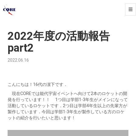
☰
2022
年
度
2022年度の活動報告
の
活
part2
動
報
告
2022.06.16
part2
-
go
to
こんにちは！16代の濵下です．
homepage
現在COREでは能代宇宙イベントへ向けて2本のロケットの開
発を行っています！！ 1つ目は学部1-3年生がメインになって
活動しているロケットです．2つ目は学部4年生以上の先輩方が
製作しています．今回は学部1-3年生が製作している方のロケ
ットの紹介を行いたいと思います！