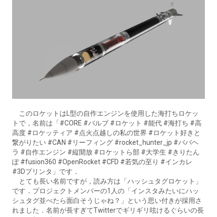
このロケットはL型の自作エンジンを使用した海打ちロケッ
トで，名前は「#CORE #バルブ #ロケット #能代 #海打ち #高
高度 #ロケッティア #点火点越しの私の世界 #ロケット好きと
繋がりたい #CAN #リーフィング #rocket_hunter_jp #ババヘ
ラ #自作エンジン #縦開放 #ロケットら部 #大学生 #きりたん
ぽ #fusion360 #OpenRocket #CFD #若気の至り #インカレ
#3Dプリンタ」です．
とても長い名前ですが，読み方は「ハッシュタグロケット」
です．プロジェクトメンバーの1人の「インスタみたいにハッ
シュタグ並べたら面白そうじゃね？」という思い付きが採用さ
れました．名前が長すぎてTwitterでギリギリ呟けるぐらいの長