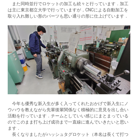
また同時並行でロケットの加工も続々と行っています．加工
は主に東京都立大学で行っていますが，CNCによる自動加工を
取り入れ難しい形のパーツも思い通りの形に仕上げています．
今年も優秀な新入生が多く入ってくれたおかげで新入生にノ
ウハウを教えながら先輩後輩関係なく積極的に意見を出し合い
活動を行っています．チームとしていい感じにまとまっている
のでこのまま打ち上げ成功まで一直線に進んでいきたいと思い
ます．
長くなりましたがハッシュタグロケット（本名は長くて打つ