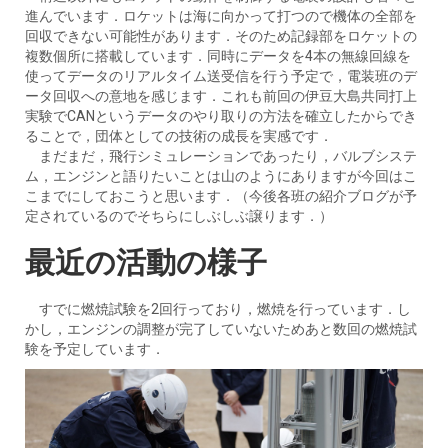
進んでいます．ロケットは海に向かって打つので機体の全部を
回収できない可能性があります．そのため記録部をロケットの
複数個所に搭載しています．同時にデータを4本の無線回線を
使ってデータのリアルタイム送受信を行う予定で，電装班のデ
ータ回収への意地を感じます．これも前回の伊豆大島共同打上
実験でCANというデータのやり取りの方法を確立したからでき
ることで，団体としての技術の成長を実感です．
まだまだ，飛行シミュレーションであったり，バルブシステ
ム，エンジンと語りたいことは山のようにありますが今回はこ
こまでにしておこうと思います．（今後各班の紹介ブログが予
定されているのでそちらにしぶしぶ譲ります．）
最近の活動の様子
すでに燃焼試験を2回行っており，燃焼を行っています．し
かし，エンジンの調整が完了していないためあと数回の燃焼試
験を予定しています．