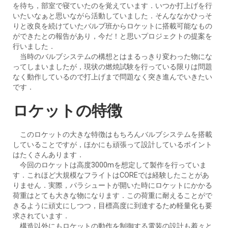
を待ち，部室で寝ていたのを覚えています．いつか打上げを行
いたいなぁと思いながら活動していました．そんななかひっそ
りと改良を続けていたバルブ班からロケットに搭載可能なもの
ができたとの報告があり，今だ！と思いプロジェクトの提案を
行いました．
当時のバルブシステムの構想とはまるっきり変わった物にな
ってしまいましたが，現状の燃焼試験を行っている限りは問題
なく動作しているので打上げまで問題なく突き進んでいきたい
です．
ロケットの特徴
このロケットの大きな特徴はもちろんバルブシステムを搭載
していることですが，ほかにも頑張って設計しているポイント
はたくさんあります．
今回のロケットは高度3000mを想定して製作を行っていま
す．これほど大規模なフライトはCOREでは経験したことがあ
りません．実際，パラシュートが開いた時にロケットにかかる
荷重はとても大きな物になります．この荷重に耐えることがで
きるように頑丈にしつつ，目標高度に到達するため軽量化も要
求されています．
構造以外にもロケットの動作を制御する電装の設計も着々と