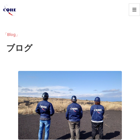
☰
Blogs
-
go
Blog
to
homepage
ブログ